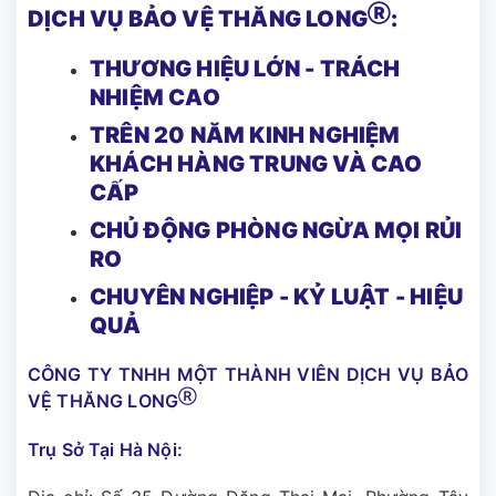
Ⓡ
DỊCH VỤ BẢO VỆ THĂNG LONG
:
THƯƠNG HIỆU LỚN - TRÁCH
NHIỆM CAO
TRÊN 20 NĂM KINH NGHIỆM
KHÁCH HÀNG TRUNG VÀ CAO
CẤP
CHỦ ĐỘNG PHÒNG NGỪA MỌI RỦI
RO
CHUYÊN NGHIỆP - KỶ LUẬT - HIỆU
QUẢ
CÔNG TY TNHH MỘT THÀNH VIÊN DỊCH VỤ BẢO
Ⓡ
VỆ THĂNG LONG
Trụ Sở Tại Hà Nội: