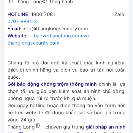
Ⓡ
để Thăng Long
đồng hành.
HOTLINE
: 1900 7081
Zalo:
0707 889113
Email
:
info@thanglongsecurity.com
Website
:
baovethanglong.com.vn
thanglongsecurity.com
Chúng tôi có đội ngũ kỹ thuật giàu kinh nghiệm,
thiết bị chính hãng và dịch vụ bảo trì tận nơi toàn
quốc.
Gói báo động chống trộm thông minh
chính là lựa
chọn tối ưu giúp bạn kiểm soát an ninh chủ động,
phòng ngừa rủi ro trước khi quá muộn.
Gọi ngay hotline hoặc điền thông tin vào form liên
hệ trên website để được khảo sát và báo giá trong
vòng 24 giờ.
Ⓡ
Thăng Long
– chuyên gia trong
giải pháp an ninh